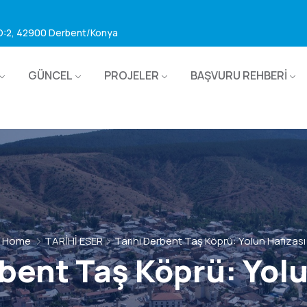
 D:2, 42900 Derbent/Konya
GÜNCEL
PROJELER
BAŞVURU REHBERİ
Home
TARİHİ ESER
Tarihi Derbent Taş Köprü: Yolun Hafızası
rbent Taş Köprü: Yolu