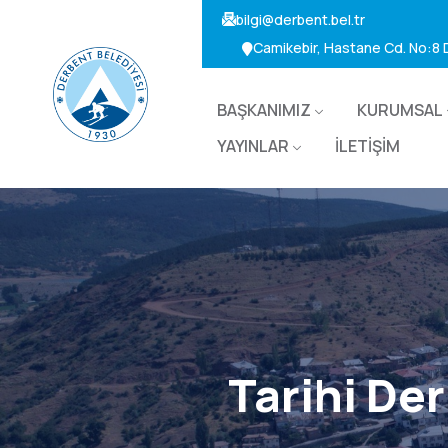
bilgi@derbent.bel.tr
Camikebir, Hastane Cd. No:8
BAŞKANIMIZ
KURUMSAL
YAYINLAR
İLETİŞİM
Tarihi De