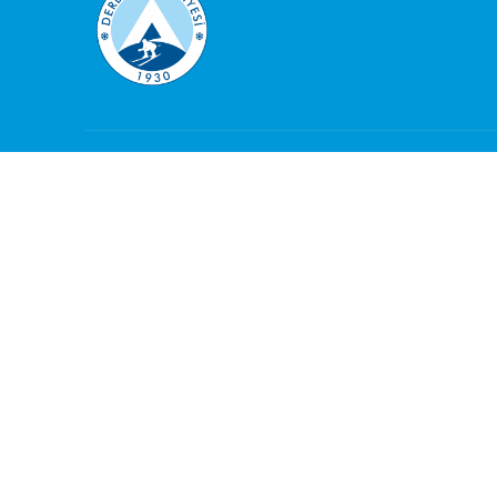
KURUMSAL
GÜNC
Belediye Meclisi
Beledi
Encümen Üyeleri
Encüm
Eski Belediye Bakanlar
Eski 
Müdürlükler
Müdür
Vizyonumuz Misyonumuz
Vizy
Yönetmelikler
Yönet