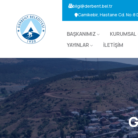
bilgi@derbent.bel.tr
Camikebir, Hastane Cd. No:8
BAŞKANIMIZ
KURUMSAL
YAYINLAR
İLETİŞİM
G