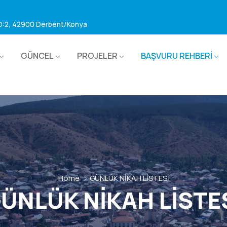
 D:2, 42900 Derbent/Konya
GÜNCEL
PROJELER
BAŞVURU REHBERİ
Home
GÜNLÜK NİKAH LİSTESİ
ÜNLÜK NİKAH LİSTE